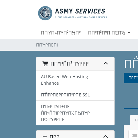
ΠΠΎΠ»ΠΎΠ²Π½Π°
ΠΠ°Π³Π°Π·ΠΈΠ½
ΠΠΎΡΠΈΠΊ
Π
ΠΠ°ΡΠ΅Π³ΠΎΡΡΡ
AU Based Web Hosting -
ΠΡΠ
Enhance
Π‘Π΅ΡΡΠΈΡΡΠΊΠ°ΡΠΈ SSL
Π‘Π»ΡΠΆΠ±ΠΈ
Π΅Π»Π΅ΠΊΡΡΠΎΠ½Π½ΠΎΡ
ΠΏΠΎΡΡΠΈ
Π
ΠΡΡ