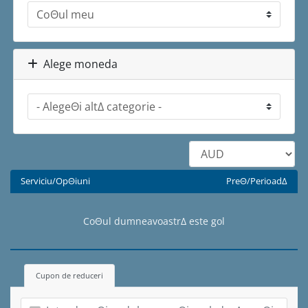
Alege moneda
Serviciu/OpΘiuni
PreΘ/PerioadΔ
CoΘul dumneavoastrΔ este gol
Cupon de reduceri