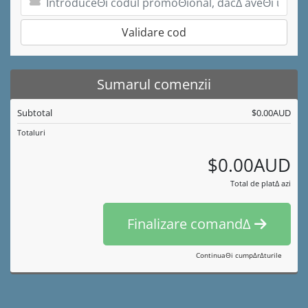
Validare cod
Sumarul comenzii
Subtotal
$0.00AUD
Totaluri
$0.00AUD
Total de platΔ azi
Finalizare comandΔ
ContinuaΘi cumpΔrΔturile