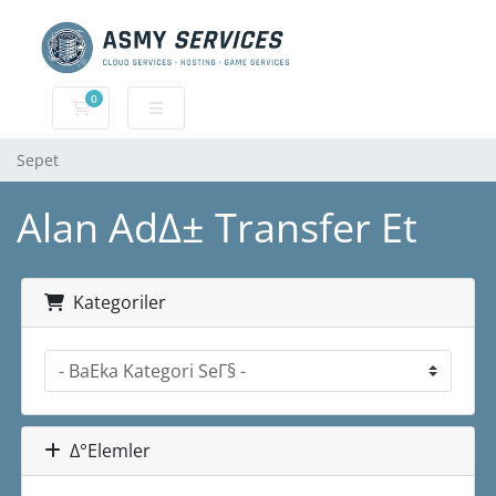
0
Sepet
Sepet
Alan AdΔ± Transfer Et
Kategoriler
Δ°Εlemler