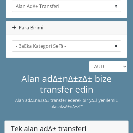
Para Birimi
Alan adΔ±nΔ±zΔ± bize
transfer edin
Alan adΔ±nΔ±zΔ± transfer ederek bir yΔ±l yenilemiΕ
olacaksΔ±nΔ±z!*
Tek alan adΔ± transferi