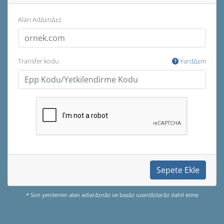
Alan AdΔ±nΔ±z
Transfer kodu
YardΔ±m
Sepete Ekle
* Son yenilenen alan adlarΔ±nΔ± ve bazΔ± uzantΔ±larΔ± dahil etme