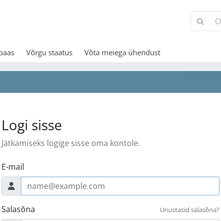
baas
Võrgu staatus
Võta meiega ühendust
Logi sisse
Jätkamiseks logige sisse oma kontole.
E-mail
Salasõna
Unustasid salasõna?